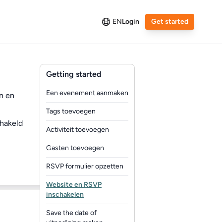
EN
Login
Get started
Getting started
Een evenement aanmaken
en en
Tags toevoegen
chakeld
Activiteit toevoegen
Gasten toevoegen
RSVP formulier opzetten
Website en RSVP
inschakelen
Save the date of